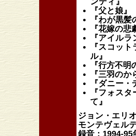
ンティ』
『父と娘』
『わが黒髪
『花嫁の悲
『アイルラ
『スコット
ル』
『行方不明
『三羽のか
『ダニー・
『フォスタ
て』
ジョン・エリ
モンテヴェル
録音：1994-