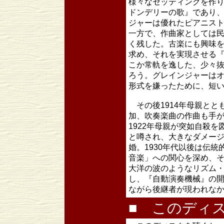
様々なセッティングを作
ドンデリーの歌』であり
ジャーは優れたピアニス
一方で、作曲家としては
く残した。古楽にも興味
求め、それを実現させる
こか常軌を逸した、少々
ろう。グレインジャーは
形式を嫌ったために、短
その後1914年母親とと
加、吹奏楽曲の作曲も手
1922年母親が突如自殺
と噂され、大きなダメージ
婚。1930年代以後は伝
音楽」への関心を深め、
大洋の波のようなリズム
し、『自動演奏機械』の
ながら後継者が現われなか
■ このディ