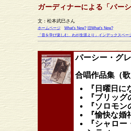
ガーディナーによる「パー
文：松本武巳さん
ホームページ
What's New?
旧What's New?
「音を学び楽しむ、わが生涯より」インデックスペー
パーシー・グレイン
合唱作品集（
『日曜日に
『ブリッグ
『ソロモン
『愉快な婚
『シャロー