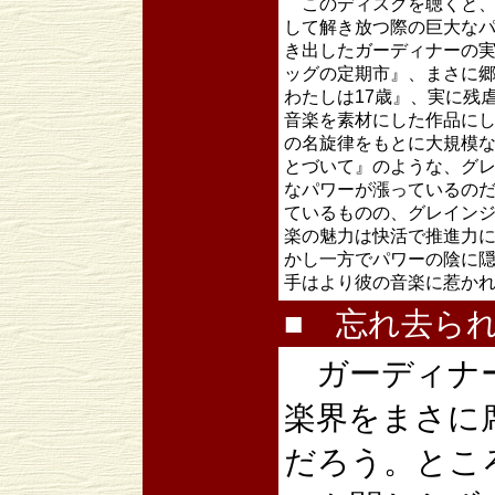
このディスクを聴くと、
して解き放つ際の巨大な
き出したガーディナーの
ッグの定期市』、まさに
わたしは17歳』、実に残
音楽を素材にした作品に
の名旋律をもとに大規模
とづいて』のような、グ
なパワーが漲っているの
ているものの、グレイン
楽の魅力は快活で推進力
かし一方でパワーの陰に
手はより彼の音楽に惹か
■ 忘れ去ら
ガーディナー
楽界をまさに
だろう。とこ