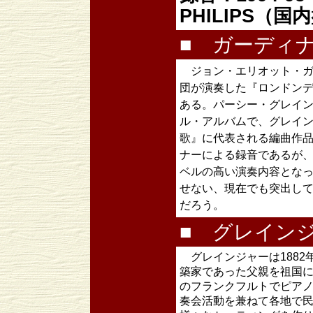
PHILIPS（国内
■ ガーディ
ジョン・エリオット・ガ
団が演奏した『ロンドン
ある。パーシー・グレイン
ル・アルバムで、グレイ
歌』に代表される編曲作
ナーによる録音であるが
ベルの高い演奏内容とな
せない、現在でも突出し
だろう。
■ グレイン
グレインジャーは1882
築家であった父親を祖国に
のフランクフルトでピアノ
奏会活動を兼ねて各地で