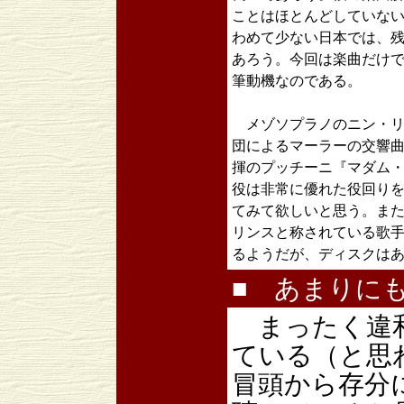
ことはほとんどしていな
わめて少ない日本では、
あろう。今回は楽曲だけ
筆動機なのである。
メゾソプラノのニン・リ
団によるマーラーの交響曲
揮のプッチーニ『マダム
役は非常に優れた役回り
てみて欲しいと思う。ま
リンスと称されている歌
るようだが、ディスクは
■ あまりに
まったく違和
ている（と思
冒頭から存分