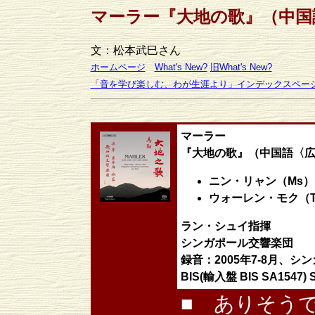
マーラー『大地の歌』（中国
文：松本武巳さん
ホームページ
What's New?
旧What's New?
「音を学び楽しむ、わが生涯より」インデックスペー
マーラー
『大地の歌』（中国語〈
ニン・リャン（Ms）
ウォーレン・モク（
ラン・シュイ指揮
シンガポール交響楽団
録音：2005年7-8月、
BIS(輸入盤 BIS SA1547)
■ ありそう