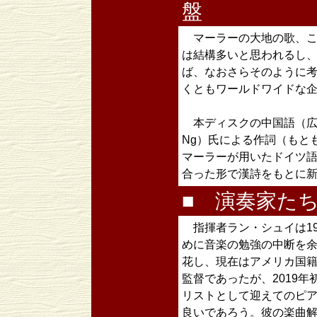
盤
マーラーの大地の歌、こ
は結構多いと思われるし
ば、なおさらそのように
くともワールドワイドな
本ディスクの中国語（広東
Ng）氏による作詞（もと
マーラーが用いたドイツ
合った形で漢詩をもとに
■ 演奏家た
指揮者ラン・シュイは19
めに音楽の勉強の中断を
花し、現在はアメリカ国
監督であったが、2019
リストとして迎えてのピ
良いであろう。彼の楽曲